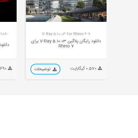
2018-
V-Ray 5.10.03 for Rhino 6-7
دانلود رایگان پلاگین V-Ray 5.10.03 برای
7 Rhino
0.570 گیگابایت
0.690 گیگا
توضیحات