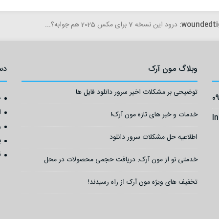
woundedti
درود این نسخه 7 برای مکس 2025 هم جوابه؟...
وبلاگ مون آرک
دس
توضیحی بر مشکلات اخیر سرور دانلود فایل ها
0
ص
ا
خدمات و خبر های تازه مون آرک!
I
ر
اطلاعیه حل مشکلات سرور دانلود
ب
ق
خدمتی نو از مون آرک: دریافت حجمی محصولات در محل
تخفیف های ویژه مون آرک از راه رسیدند!