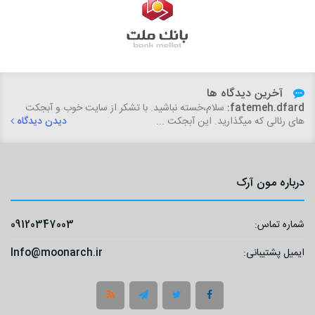
آخرین دیدگاه ها
fatemeh.dfard:
سلام،خسته نباشید. با تشکر از سایت خوب و آبجکت
های رئالی که میگذارید. این آبجکت ...
دیدن دیدگاه
درباره مون آرک
شماره تماس:
09120347003
ایمیل پشتیبانی:
Info@moonarch.ir