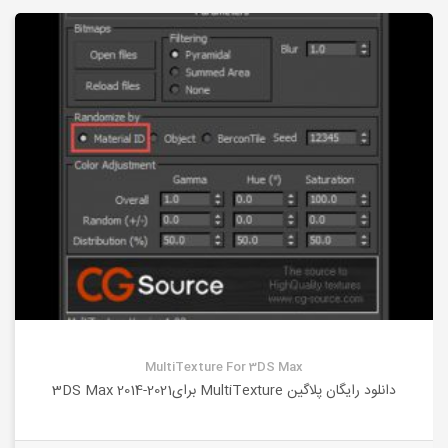
MultiTexture For 3DS Max
دانلود رایگان پلاگین MultiTexture برای3DS Max 2014-2021