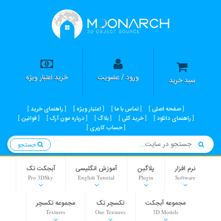
ورود / عضویت
خرید اعتبار ویژه
سبد خرید
صفحه اصلی
تماس با ما
اعتبار ویژه
راهنمای خرید
راهنمای دانلود
خرید کلی
بلاگ
درباره مون آرک
قوانین
حساب کاربری
جستجو
نرم افزار
پلاگین
آموزش انگلیسی
آبجکت تک
Pro 3DSky
English Tutorial
Plugin
Software
مجموعه آبجکت
تکسچر تک
مجموعه تکسچر
Textures
One Textures
3D Models