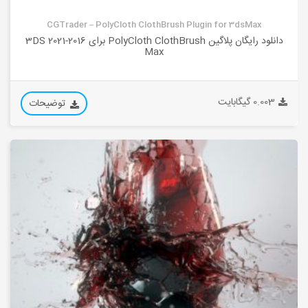
CGTrader – PolyCloth ClothBrush Plugin for 3dsMax
دانلود رایگان پلاگین PolyCloth ClothBrush برای 2016-2021 3DS
Max
0.003 گیگابایت
توضیحات