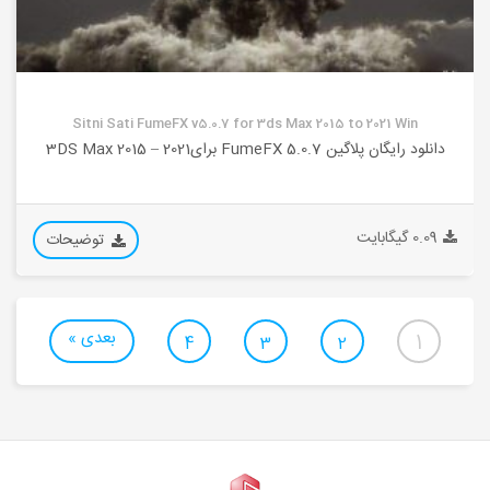
Sitni Sati FumeFX v5.0.7 for 3ds Max 2015 to 2021 Win
دانلود رایگان پلاگین FumeFX 5.0.7 برای3DS Max 2015 – 2021
0.09 گیگابایت
توضیحات
بعدی »
1
4
3
2