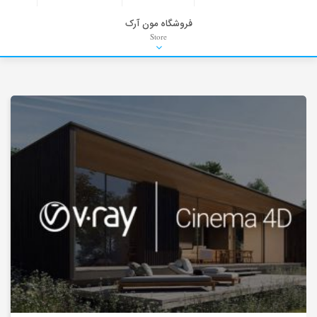
فروشگاه مون آرک
Store
HDRI
Material
PNG-PSD
Exterior Scenes
Interior Scenes
Moulding
Refrences
Stock Images
Background