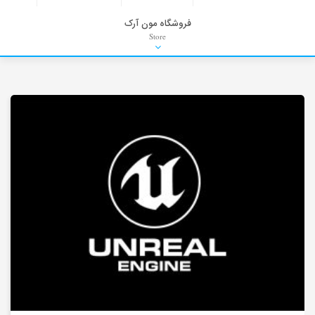
فروشگاه مون آرک
Store
HDRI
Material
PNG-PSD
Exterior Scenes
Interior Scenes
Moulding
Refrences
Stock Images
Background