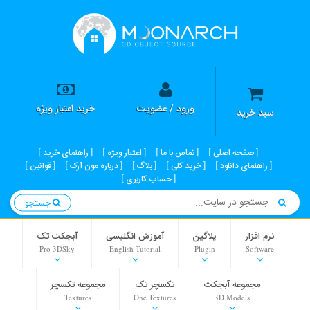
ورود / عضویت
خرید اعتبار ویژه
سبد خرید
صفحه اصلی
تماس با ما
اعتبار ویژه
راهنمای خرید
راهنمای دانلود
خرید کلی
بلاگ
درباره مون آرک
قوانین
حساب کاربری
جستجو
نرم افزار
پلاگین
آموزش انگلیسی
آبجکت تک
Pro 3DSky
English Tutorial
Plugin
Software
مجموعه آبجکت
تکسچر تک
مجموعه تکسچر
Textures
One Textures
3D Models