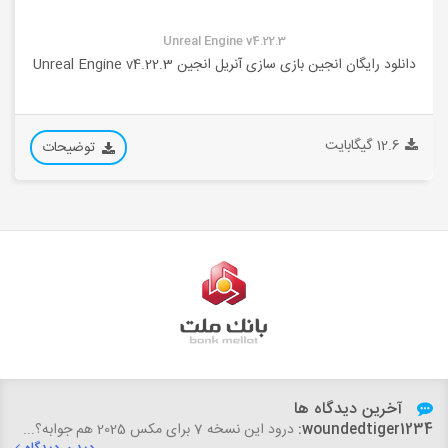
Unreal Engine v4.22.3
دانلود رایگان انجین بازی سازی آنریل انجین Unreal Engine v4.22.3
12.6 گیگابایت
توضیحات
آخرین دیدگاه ها
woundedtiger1234:
درود این نسخه 7 برای مکس 2025 هم جوابه؟...