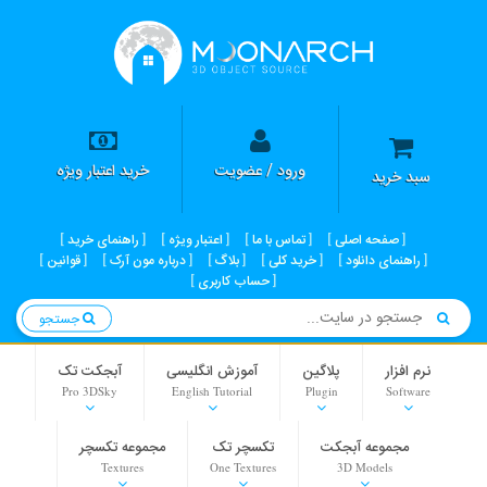
ورود / عضویت
خرید اعتبار ویژه
سبد خرید
صفحه اصلی
تماس با ما
اعتبار ویژه
راهنمای خرید
راهنمای دانلود
خرید کلی
بلاگ
درباره مون آرک
قوانین
حساب کاربری
جستجو
نرم افزار
پلاگین
آموزش انگلیسی
آبجکت تک
Pro 3DSky
English Tutorial
Plugin
Software
مجموعه آبجکت
تکسچر تک
مجموعه تکسچر
Textures
One Textures
3D Models