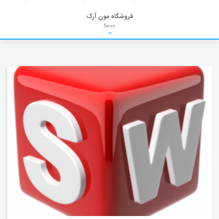
فروشگاه مون آرک
Store
HDRI
Material
PNG-PSD
Exterior Scenes
Interior Scenes
Moulding
Refrences
Stock Images
Background