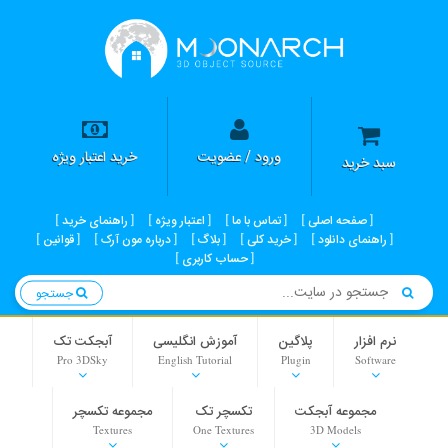
ورود / عضویت
خرید اعتبار ویژه
سبد خرید
صفحه اصلی
تماس با ما
اعتبار ویژه
راهنمای خرید
راهنمای دانلود
خرید کلی
بلاگ
درباره مون آرک
قوانین
حساب کاربری
جستجو
نرم افزار
پلاگین
آموزش انگلیسی
آبجکت تک
Pro 3DSky
English Tutorial
Plugin
Software
مجموعه آبجکت
تکسچر تک
مجموعه تکسچر
Textures
One Textures
3D Models