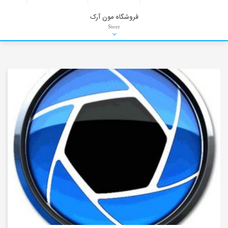
فروشگاه مون آرک
Store
HDRI
Material
PNG-PSD
Exterior Scenes
Interior Scenes
Moulding
Refrences
Stock Images
Background