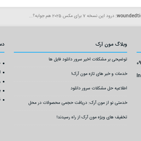
woundedti
درود این نسخه 7 برای مکس 2025 هم جوابه؟...
وبلاگ مون آرک
دس
توضیحی بر مشکلات اخیر سرور دانلود فایل ها
0
ص
ا
خدمات و خبر های تازه مون آرک!
I
ر
اطلاعیه حل مشکلات سرور دانلود
ب
ق
خدمتی نو از مون آرک: دریافت حجمی محصولات در محل
تخفیف های ویژه مون آرک از راه رسیدند!