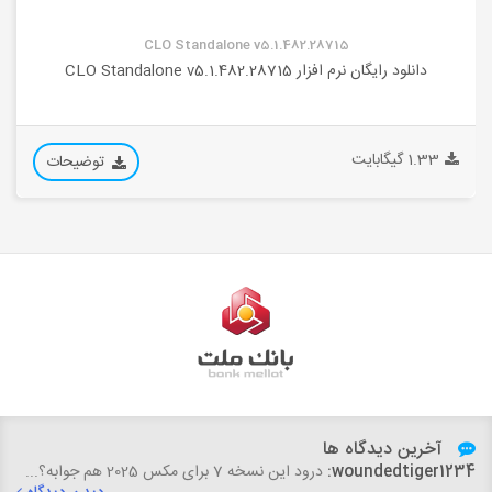
CLO Standalone v5.1.482.28715
دانلود رایگان نرم افزار CLO Standalone v5.1.482.28715
1.33 گیگابایت
توضیحات
آخرین دیدگاه ها
woundedtiger1234:
درود این نسخه 7 برای مکس 2025 هم جوابه؟...