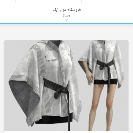
فروشگاه مون آرک
Store
HDRI
Material
PNG-PSD
Exterior Scenes
Interior Scenes
Moulding
Refrences
Stock Images
Background