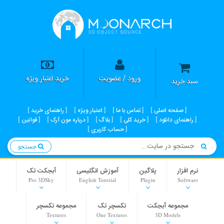
ورود / عضویت
خرید اعتبار ویژه
سبد خرید
صفحه اصلی
تماس با ما
اعتبار ویژه
راهنمای خرید
راهنمای دانلود
خرید کلی
بلاگ
درباره مون آرک
قوانین
حساب کاربری
جستجو
نرم افزار
پلاگین
آموزش انگلیسی
آبجکت تک
Pro 3DSky
English Tutorial
Plugin
Software
مجموعه آبجکت
تکسچر تک
مجموعه تکسچر
Textures
One Textures
3D Models