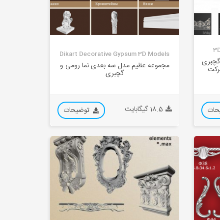
3D
Dikart Decorative Gypsum 3D Models
گچبری
مجموعه عظیم مدل سه بعدی نما رومی و
می از مدلهای Pro شرکت
گچبری
18.5 گیگابایت
حات
توضیحات