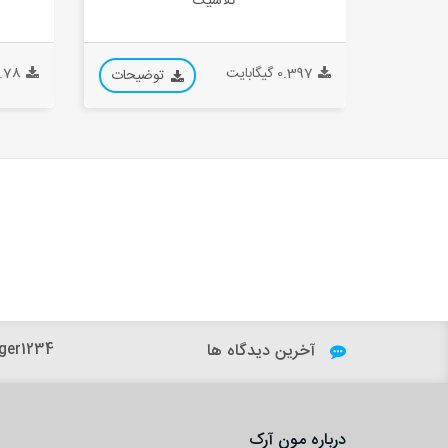
کلاسیک
0.397 گیگابایت
0.78 گیگاب
توضیحات
آخرین دیدگاه ها
h.dfard:
ger1234:
درباره مون آرک