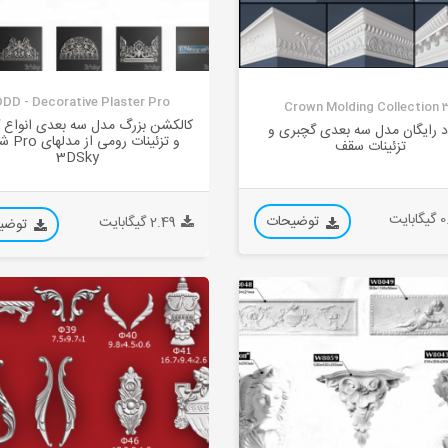
DD - Decorative Plaster Pro
30 Crown Mo
کالکشن بزرگ مدل سه بعدی انواع 
ود رایگان مدل سه بعدی گچبری و
و تزئینات رو
تزئینات سقف
3DSky
بایت
توضیحات
2.49 گیگابایت
توضی