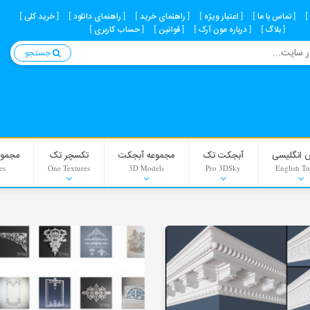
تماس با ما
اعتبار ویژه
راهنمای خرید
راهنمای دانلود
خرید کلی
بلاگ
درباره مون آرک
قوانین
حساب کاربری
جستجو
 انگلیسی
آبجکت تک
مجموعه آبجکت
تکسچر تک
مجموع
es
One Textures
3D Models
Pro 3DSky
English Tu
Interior Scenes
Material
Background