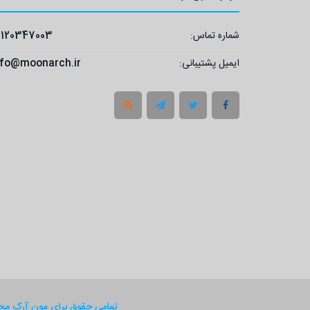
شماره تماس:
9120347003
ایمیل پشتیبانی:
nfo@moonarch.ir
تمامی حقوق برای مون آرک م