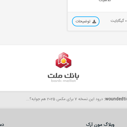
کلاسیک
ایت
توضیحات
fateme
woundedti
درود این نسخه 7 برای مکس 2025 هم جوابه؟...
سلام،خسته نباشید. با تشکر از سایت خوب و آبجکت های رئالی که میگذا
وبلاگ مون آرک
دس