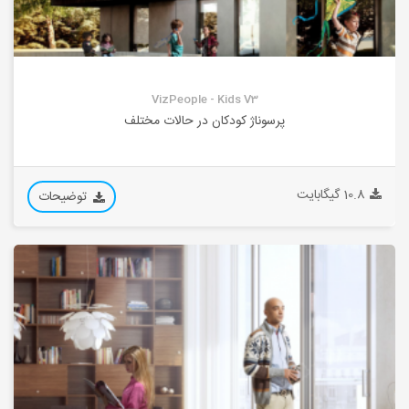
VizPeople - Kids V3
پرسوناژ کودکان در حالات مختلف
10.8 گیگابایت
توضیحات