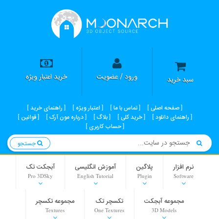
ورود / عضویت
خرید اعتبار ویژه
سبد خرید
صفحه اصلی
تماس با ما
اعتبار ویژه
راهنمای خرید
راهنمای دانلود
خرید کلی
بلاگ
درباره مون آرک
قوانین
حساب کاربری
جستجو
نرم افزار
پلاگین
آموزش انگلیسی
آبجکت تک
Pro 3DSky
English Tutorial
Plugin
Software
مجموعه آبجکت
تکسچر تک
مجموعه تکسچر
Textures
One Textures
3D Models