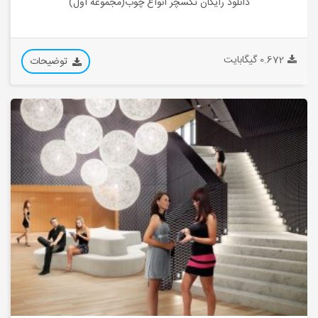
دانلود رایگان تکسچر انواع چوب(مجموعه اول)
0.672 گیگابایت
توضیحات