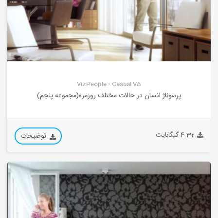
VizPeople - Casual V5
پرسوناژ انسان در حالات مختلف روزمره(مجموعه پنجم)
4.32 گیگابایت
توضیحات