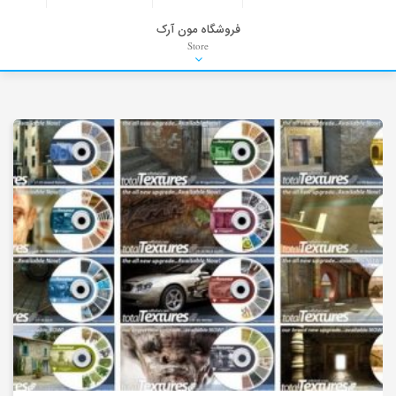
فروشگاه مون آرک
Store
HDRI
Material
PNG-PSD
Exterior Scenes
Interior Scenes
Moulding
Refrences
Stock Images
Background