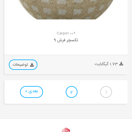
Carpet 009
تکسچر فرش 9
1.73 گیگابایت
توضیحات
بعدی »
1
2