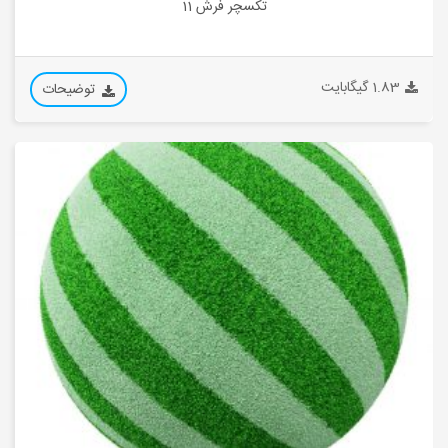
تکسچر فرش 11
1.83 گیگابایت
توضیحات