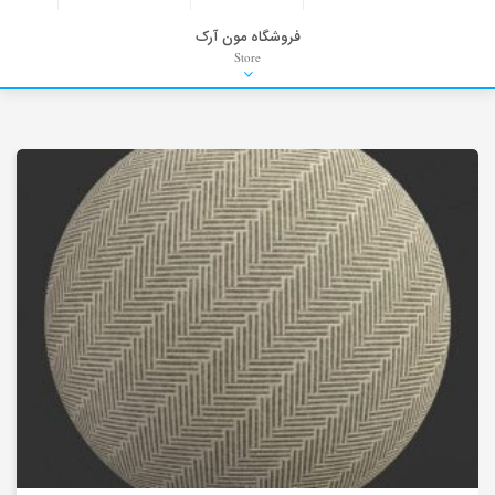
فروشگاه مون آرک
Store
HDRI
Material
PNG-PSD
Exterior Scenes
Interior Scenes
Moulding
Refrences
Stock Images
Background