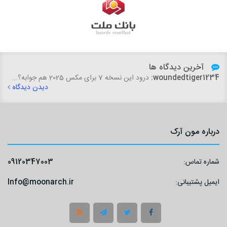
آخرین دیدگاه ها
fatemeh.dfard:
woundedtiger1234:
درود این نسخه 7 برای مکس 2025 هم جوابه؟...
سلام،خسته نباشید. با تشکر از سایت خوب و آبجکت
های رئالی که میگذارید. این آبجکت ...
دیدن دیدگاه
دیدن دیدگاه
درباره مون آرک
شماره تماس:
09120347003
ایمیل پشتیبانی:
Info@moonarch.ir