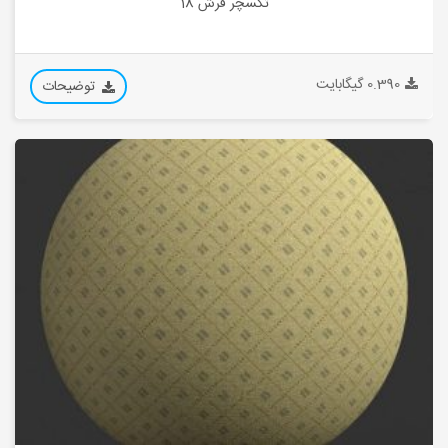
تکسچر فرش 18
0.390 گیگابایت
توضیحات