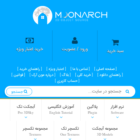
ورود / عضویت
خرید اعتبار ویژه
سبد خرید
صفحه اصلی
تماس با ما
اعتبار ویژه
راهنمای خرید
راهنمای دانلود
خرید کلی
بلاگ
درباره مون آرک
قوانین
حساب کاربری
جستجو
نرم افزار
پلاگین
آموزش انگلیسی
آبجکت تک
Pro 3DSky
English Tutorial
Plugin
Software
مجموعه آبجکت
تکسچر تک
مجموعه تکسچر
Textures
One Textures
3D Models