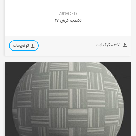
Carpet 017
تکسچر فرش 17
0.371 گیگابایت
توضیحات