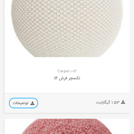
Carpet 014
تکسچر فرش 14
1.53 گیگابایت
توضیحات