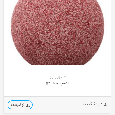
Carpet 013
تکسچر فرش 13
1.68 گیگابایت
توضیحات