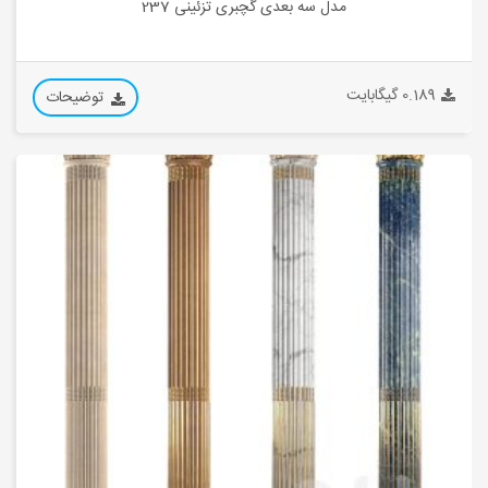
مدل سه بعدی گچبری تزئینی 237
0.189 گیگابایت
توضیحات