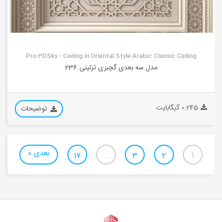
Pro 3DSky - Ceiling in Oriental Style Arabic Classic Ceiling
مدل سه بعدی گچبری تزئینی 236
0.245 گیگابایت
توضیحات
بعدی »
…
1
17
3
2