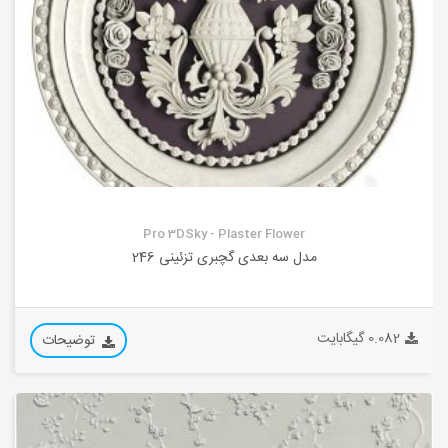
Pro 3DSky - Plaster Flower
مدل سه بعدی گچبری تزئینی 246
0.082 گیگابایت
توضیحات