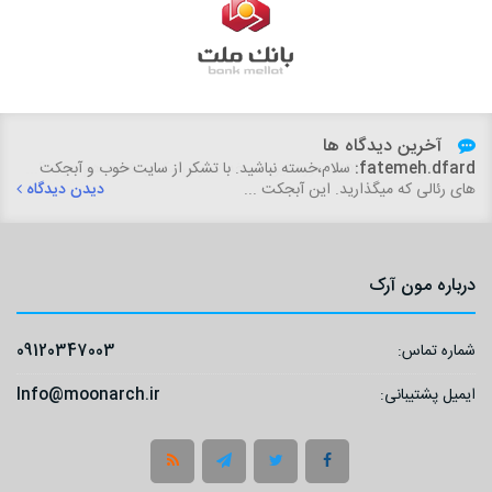
آخرین دیدگاه ها
fatemeh.dfard:
سلام،خسته نباشید. با تشکر از سایت خوب و آبجکت
های رئالی که میگذارید. این آبجکت ...
دیدن دیدگاه
درباره مون آرک
شماره تماس:
09120347003
ایمیل پشتیبانی:
Info@moonarch.ir