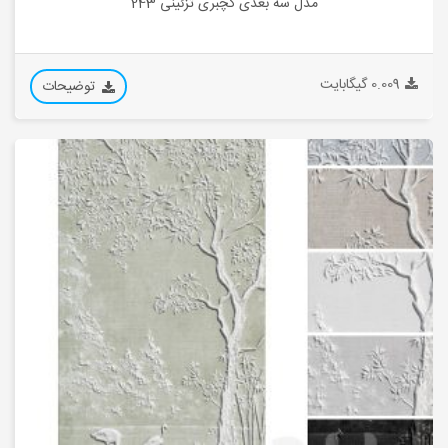
مدل سه بعدی گچبری تزئینی 243
0.009 گیگابایت
توضیحات