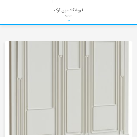
فروشگاه مون آرک
Store
HDRI
Material
PNG-PSD
Exterior Scenes
Interior Scenes
Moulding
Refrences
Stock Images
Background