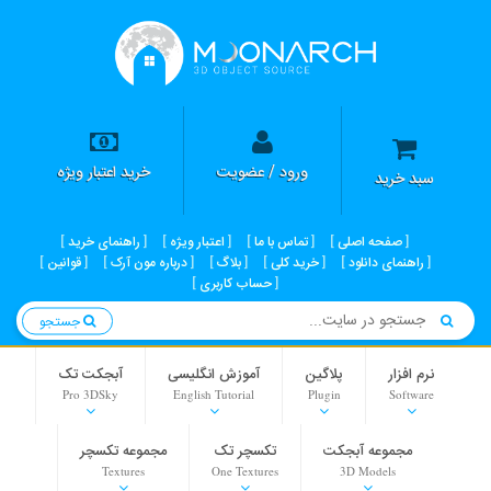
ورود / عضویت
خرید اعتبار ویژه
سبد خرید
صفحه اصلی
تماس با ما
اعتبار ویژه
راهنمای خرید
راهنمای دانلود
خرید کلی
بلاگ
درباره مون آرک
قوانین
حساب کاربری
جستجو
نرم افزار
پلاگین
آموزش انگلیسی
آبجکت تک
Pro 3DSky
English Tutorial
Plugin
Software
مجموعه آبجکت
تکسچر تک
مجموعه تکسچر
Textures
One Textures
3D Models