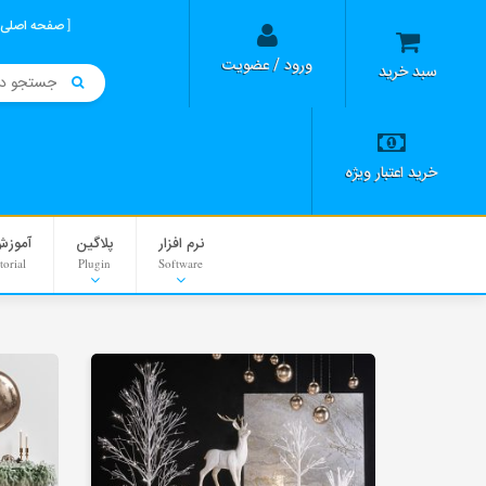
صفحه اصلی
ورود / عضویت
سبد خرید
خرید اعتبار ویژه
نرم افزار
پلاگین
آموزش
torial
Plugin
Software