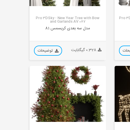
Pro 3DSky - New Year Tree with Bow
Pro 3
and Garlands AV 087
مدل سه بعدی کریسمس 81
0.328 گیگابایت
حات
توضیحات