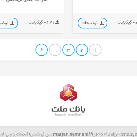
ابایت
0.471 گیگابایت
توضیحات
توضی
…
1
6
3
2
amin.jo
Pro 3D این آبجکت با آبجکت داخل فایل مغایرت داره...
marjan.semnani69:
من دیگه از این سایت اشتراک نمیخرم به دلیل خطای 502 مکرر و عدم دسترسی به سایت شما...