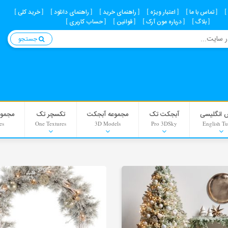
تماس با ما
اعتبار ویژه
راهنمای خرید
راهنمای دانلود
خرید کلی
بلاگ
درباره مون آرک
قوانین
حساب کاربری
جستجو
 انگلیسی
آبجکت تک
مجموعه آبجکت
تکسچر تک
مجموع
es
One Textures
3D Models
Pro 3DSky
English Tu
Interior Scenes
Material
Background