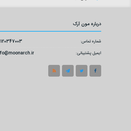
درباره مون آرک
شماره تماس:
9120347003
ایمیل پشتیبانی:
nfo@moonarch.ir