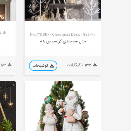
with
Pro 3DSky - Christmas Decor Set 002
مدل سه بعدی کریسمس 88
م
0.135 گیگابایت
0.583 گی
توضیحات