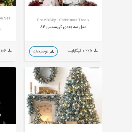
ve Set
Pro 3DSky - Christmas Tree 7
مدل سه بعدی کریسمس 84
م
0.225 گیگابایت
0.106 گیگا
توضیحات