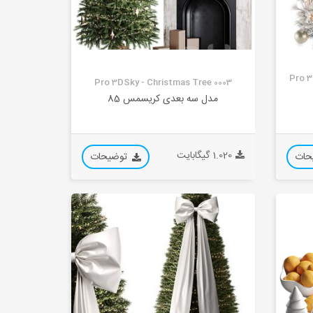
Pro 3
Pro 3DSky - Christmas Tree 0003
مدل سه بعدی کریسمس 85
1.020 گیگابایت
حات
توضیحات