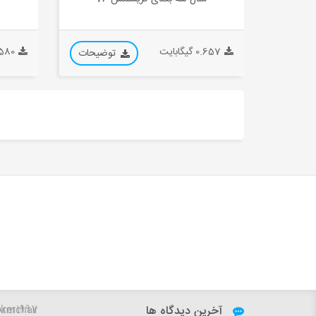
0.657 گیگابایت
0.580 گیگ
توضیحات
آخرین دیدگاه ها
ker1997:
Sky - VILLA Armchair