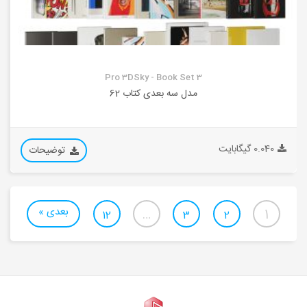
Pro 3DSky - Book Set 3
مدل سه بعدی کتاب 62
0.040 گیگابایت
توضیحات
بعدی »
…
1
12
3
2