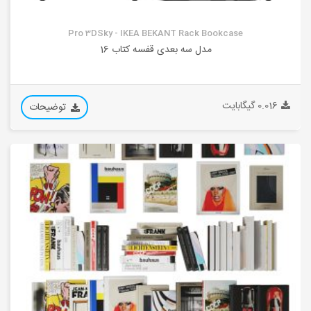
Pro 3DSky - IKEA BEKANT Rack Bookcase
مدل سه بعدی قفسه کتاب 16
0.016 گیگابایت
توضیحات