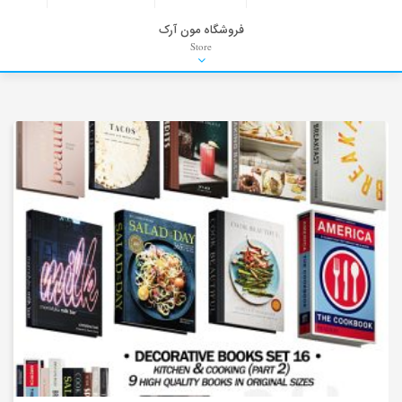
فروشگاه مون آرک
Store
HDRI
Material
PNG-PSD
Exterior Scenes
Interior Scenes
Moulding
Refrences
Stock Images
Background