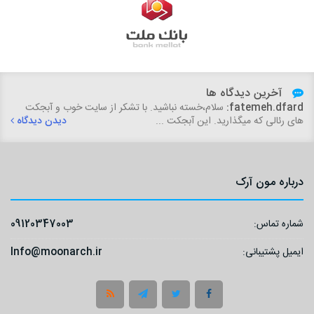
آخرین دیدگاه ها
fatemeh.dfard:
سلام،خسته نباشید. با تشکر از سایت خوب و آبجکت
های رئالی که میگذارید. این آبجکت ...
دیدن دیدگاه
درباره مون آرک
شماره تماس:
09120347003
ایمیل پشتیبانی:
Info@moonarch.ir