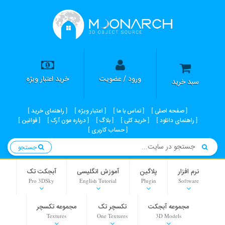
ورود / عضویت
خرید اعتبار ویژه
سبد خرید
صفحه اصلی
تماس با ما
اعتبار ویژه
راهنمای خرید
راهنمای دانلود
خرید کلی
بلاگ
درباره مون آرک
قوانین
حساب کاربری
جستجو
نرم افزار
پلاگین
آموزش انگلیسی
آبجکت تک
Pro 3DSky
English Tutorial
Plugin
Software
مجموعه آبجکت
تکسچر تک
مجموعه تکسچر
Textures
One Textures
3D Models