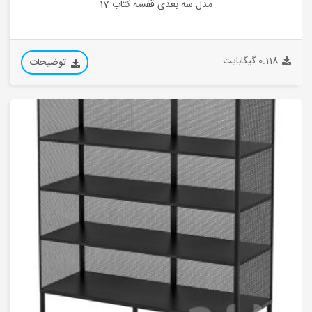
مدل سه بعدی قفسه کتاب 17
0.118 گیگابایت
توضیحات