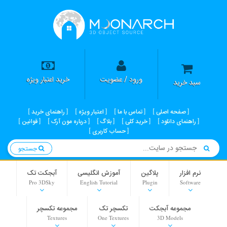
ورود / عضویت
خرید اعتبار ویژه
سبد خرید
صفحه اصلی
تماس با ما
اعتبار ویژه
راهنمای خرید
راهنمای دانلود
خرید کلی
بلاگ
درباره مون آرک
قوانین
حساب کاربری
جستجو
نرم افزار
پلاگین
آموزش انگلیسی
آبجکت تک
Pro 3DSky
English Tutorial
Plugin
Software
مجموعه آبجکت
تکسچر تک
مجموعه تکسچر
Textures
One Textures
3D Models