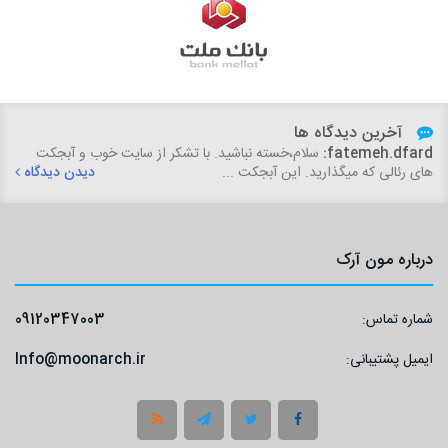
آخرین دیدگاه ها
fatemeh.dfard:
سلام،خسته نباشید. با تشکر از سایت خوب و آبجکت
های رئالی که میگذارید. این آبجکت ...
دیدن دیدگاه
درباره مون آرک
شماره تماس:
09120347003
ایمیل پشتیبانی:
Info@moonarch.ir