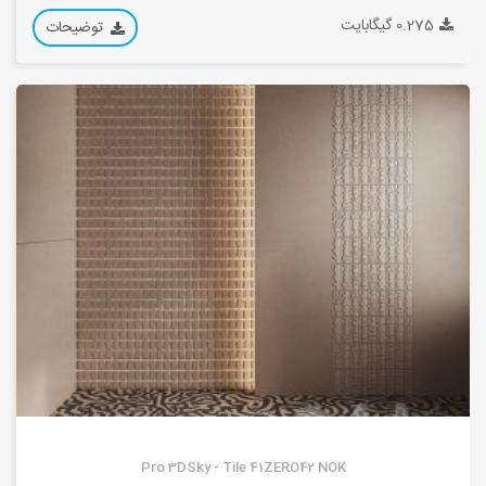
0.275 گیگابایت
توضیحات
Pro 3DSky - Tile 41ZERO42 NOK