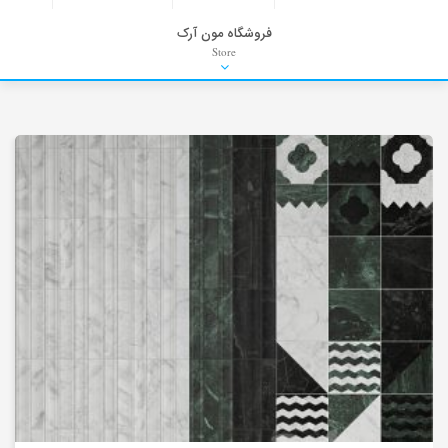
فروشگاه مون آرک
Store
HDRI
Material
PNG-PSD
Exterior Scenes
Interior Scenes
Moulding
Refrences
Stock Images
Background