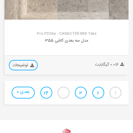
Pro 3DSky - CARACTER MIX Tiles
مدل سه بعدی کاشی 355
0.016 گیگابایت
توضیحات
بعدی »
…
1
24
3
2