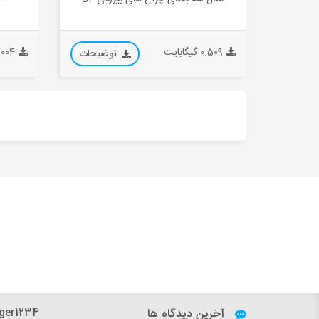
0.509 گیگابایت
0.004 گیگا
توضیحات
آخرین دیدگاه ها
h.dfard:
ger1234: