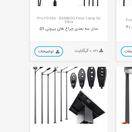
Pro 3DSky - BAMBOO Floor Lamp By
Pro
Vibia
6
مدل سه بعدی چراغ های بیرونی 59
0.021 گیگابایت
حات
توضیحات