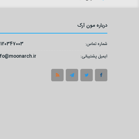
درباره مون آرک
شماره تماس:
9120347003
ایمیل پشتیبانی:
nfo@moonarch.ir