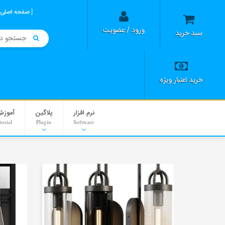
صفحه اصلی
ورود / عضویت
سبد خرید
خرید اعتبار ویژه
نرم افزار
پلاگین
آموزش
torial
Plugin
Software