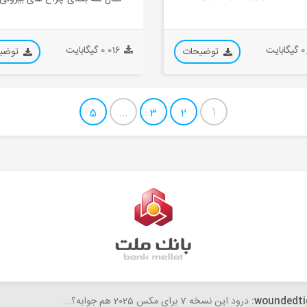
بایت
0.016 گیگابایت
توضیحات
توضی
…
1
5
3
2
fateme
woundedti
درود این نسخه 7 برای مکس 2025 هم جوابه؟...
سلام،خسته نباشید. با تشکر از سایت خوب و آبجکت های رئالی که میگذا