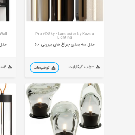
Wall
Pro 3DSky - Lancaster by Kuzco
Lighting
مدل سه بعدی چراغ های بیرونی 66
مدل 
0.053 گیگابایت
0.006 گیگا
توضیحات