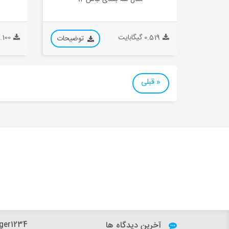
0.519 گیگابایت
0.100 گیگاب
توضیحات
« قبلی
آخرین دیدگاه ها
h.dfard:
ger1234: