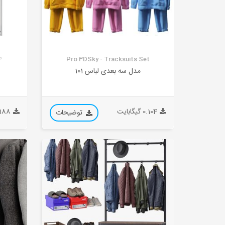
4
Pro 3DSky - Tracksuits Set
مدل سه بعدی لباس 101
0.104 گیگابایت
0.188 گیگ
توضیحات