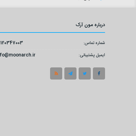
درباره مون آرک
شماره تماس:
9120347003
ایمیل پشتیبانی:
nfo@moonarch.ir