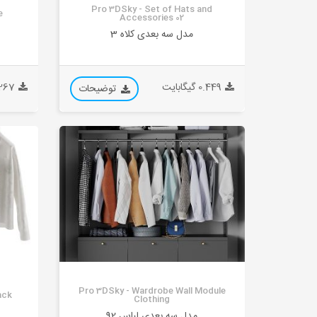
Pro 3DSky - Set of Hats and
e
Accessories 02
مدل سه بعدی کلاه 3
0.449 گیگابایت
0.267 گیگ
توضیحات
Pro 3DSky - Wardrobe Wall Module
ack
Clothing
مدل سه بعدی لباس 92