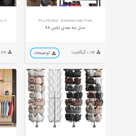
s 01
Pro 3DSky - Andrew Hall Tree
مدل سه بعدی لباس 98
0.112 گیگابایت
0.117 گیگا
توضیحات