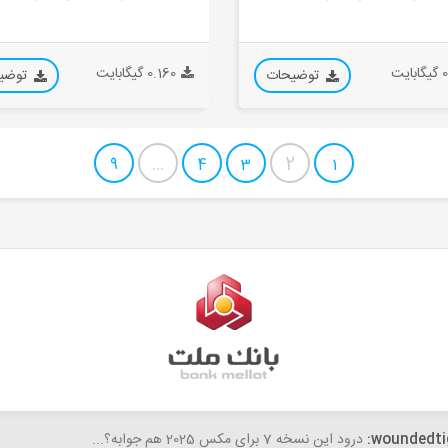
ایت
0.160 گیگابایت
توضیحات
توضی
…
2
9
4
3
1
fateme
woundedti
درود این نسخه 7 برای مکس 2025 هم جوابه؟...
سلام،خسته نباشید. با تشکر از سایت خوب و آبجکت های رئالی که میگذا