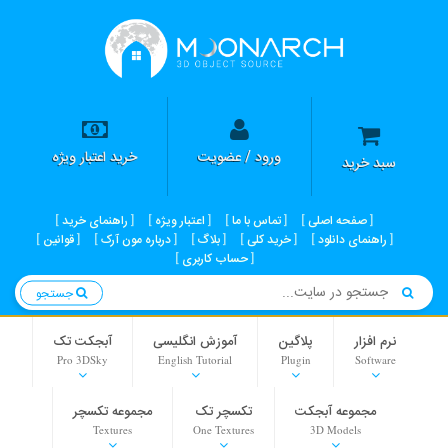
ورود / عضویت
خرید اعتبار ویژه
سبد خرید
صفحه اصلی
تماس با ما
اعتبار ویژه
راهنمای خرید
راهنمای دانلود
خرید کلی
بلاگ
درباره مون آرک
قوانین
حساب کاربری
جستجو
نرم افزار
پلاگین
آموزش انگلیسی
آبجکت تک
Pro 3DSky
English Tutorial
Plugin
Software
مجموعه آبجکت
تکسچر تک
مجموعه تکسچر
Textures
One Textures
3D Models