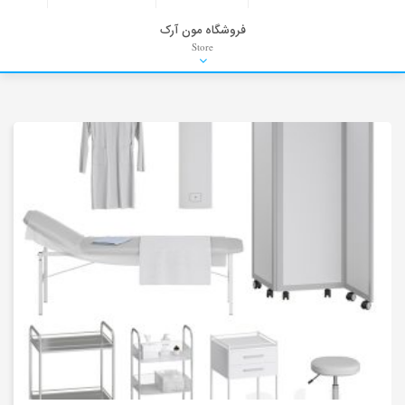
فروشگاه مون آرک
Store
HDRI
Material
PNG-PSD
Exterior Scenes
Interior Scenes
Moulding
Refrences
Stock Images
Background