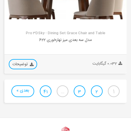
Pro 3DSky - Dining Set Grace Chair and Table
مدل سه بعدی میز نهارخوری 622
0.032 گیگابایت
توضیحات
بعدی »
…
1
41
3
2