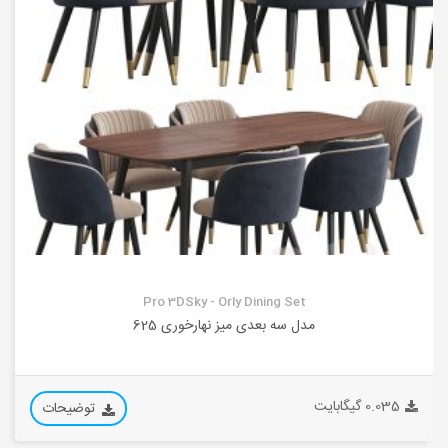
Pro 3DSky - Orly Dining Set
مدل سه بعدی میز نهارخوری 625
0.035 گیگابایت
توضیحات