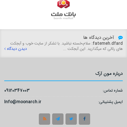
آخرین دیدگاه ها
fatemeh.dfard:
سلام،خسته نباشید. با تشکر از سایت خوب و آبجکت
های رئالی که میگذارید. این آبجکت ...
دیدن دیدگاه
درباره مون آرک
شماره تماس:
09120347003
ایمیل پشتیبانی:
Info@moonarch.ir