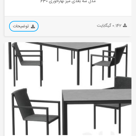
مدل سه بعدی میز نهارخوری 630
0.142 گیگابایت
توضیحات