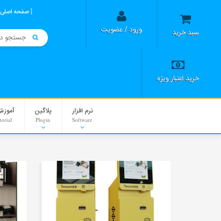
صفحه اصلی
ورود / عضویت
سبد خرید
خرید اعتبار ویژه
نرم افزار
پلاگین
آموزش
torial
Plugin
Software