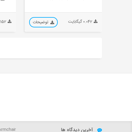
0.042 گیگابایت
0.152 گیگا
توضیحات
آخرین دیدگاه ها
ger1234:
Sky - VILLA Armchair