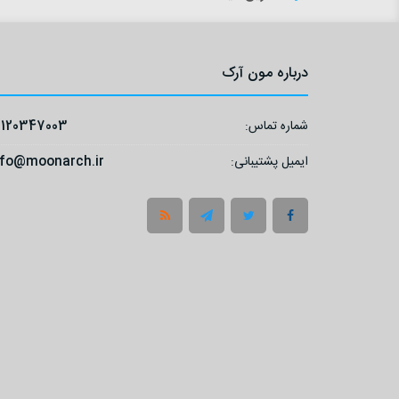
درباره مون آرک
شماره تماس:
9120347003
ایمیل پشتیبانی:
nfo@moonarch.ir