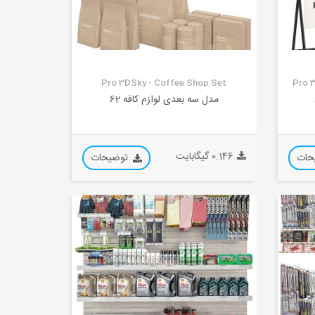
Pro 3DSky - Coffee Shop Set
Pro 
مدل سه بعدی لوازم کافه 62
0.146 گیگابایت
حات
توضیحات