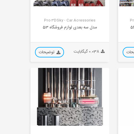
Pro 3DSky - Car Acсessories
Pr
مدل سه بعدی لوازم فروشگاه 53
0.038 گیگابایت
حات
توضیحات