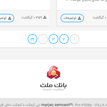
بایت
0.359 گیگابایت
توضیحات
توضی
…
1
24
3
2
woundedti
Pro 3D این آبجکت با آبجکت داخل فایل مغایرت داره...
درود این نسخه 7 برای مکس 2025 هم جوابه؟...
marjan.semnani69: