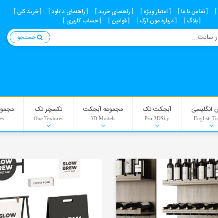
تماس با ما
اعتبار ویژه
راهنمای خرید
راهنمای دانلود
خرید کلی
بلاگ
درباره مون آرک
قوانین
حساب کاربری
جستجو
 انگلیسی
آبجکت تک
مجموعه آبجکت
تکسچر تک
مجموع
es
One Textures
3D Models
Pro 3DSky
English Tu
Interior Scenes
Material
Background