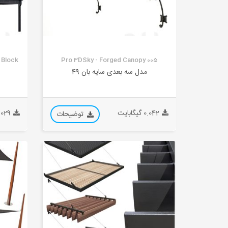
y Block
Pro 3DSky - Forged Canopy 005
مدل سه بعدی سایه بان 49
0.042 گیگابایت
0.029 گیگا
توضیحات