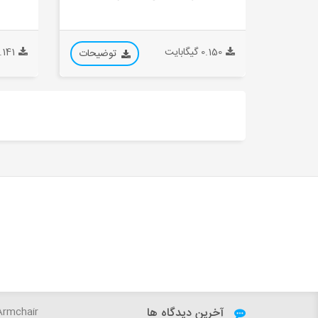
0.150 گیگابایت
0.141 گیگاب
توضیحات
آخرین دیدگاه ها
Sky - VILLA Armchair