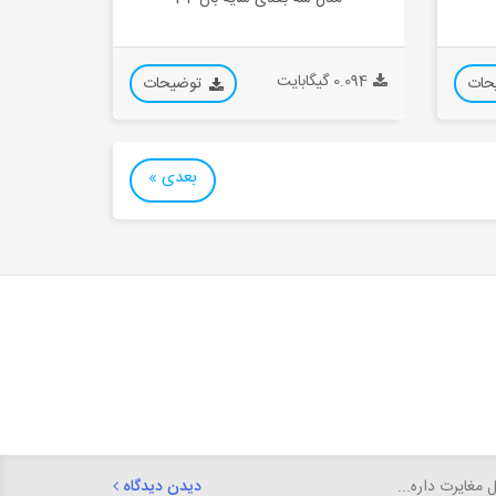
0.094 گیگابایت
حات
توضیحات
بعدی »
دیدن دیدگاه