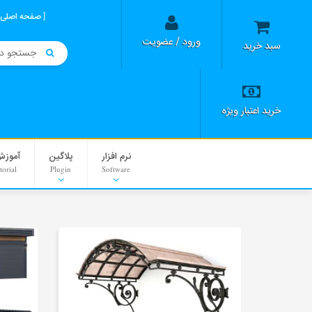
صفحه اصلی
ورود / عضویت
سبد خرید
خرید اعتبار ویژه
نرم افزار
پلاگین
آموزش
torial
Plugin
Software