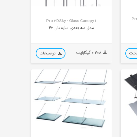
Pr
Pro 3DSky - Glass Canopy 1
مدل سه بعدی سایه بان 42
0.208 گیگابایت
حات
توضیحات