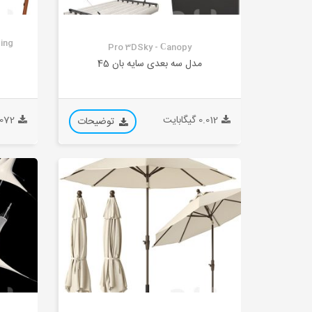
ding
Pro 3DSky - Сanopy
مدل سه بعدی سایه بان 45
0.012 گیگابایت
0.072 گیگ
توضیحات