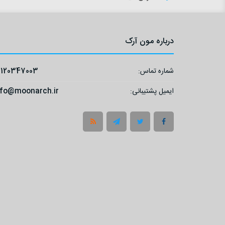
درباره مون آرک
شماره تماس:
9120347003
ایمیل پشتیبانی:
nfo@moonarch.ir