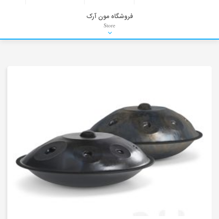
فروشگاه مون آرک
Store
HDRI
Material
PNG-PSD
Exterior Scenes
Interior Scenes
Moulding
Refrences
Stock Images
Background