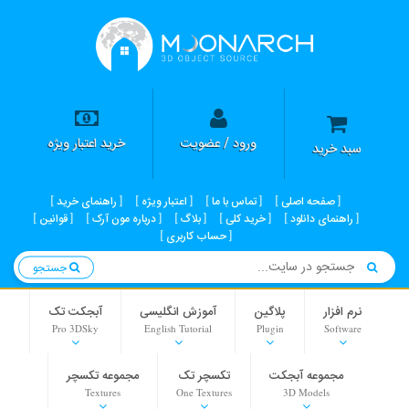
ورود / عضویت
خرید اعتبار ویژه
سبد خرید
صفحه اصلی
تماس با ما
اعتبار ویژه
راهنمای خرید
راهنمای دانلود
خرید کلی
بلاگ
درباره مون آرک
قوانین
حساب کاربری
جستجو
نرم افزار
پلاگین
آموزش انگلیسی
آبجکت تک
Pro 3DSky
English Tutorial
Plugin
Software
مجموعه آبجکت
تکسچر تک
مجموعه تکسچر
Textures
One Textures
3D Models