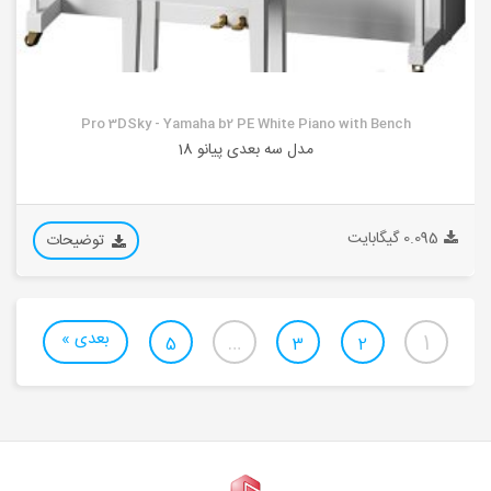
Pro 3DSky - Yamaha b2 PE White Piano with Bench
مدل سه بعدی پیانو 18
0.095 گیگابایت
توضیحات
بعدی »
…
1
5
3
2