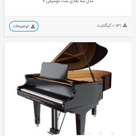
مدل سه بعدی ست موسیقی 2
0.131 گیگابایت
توضیحات