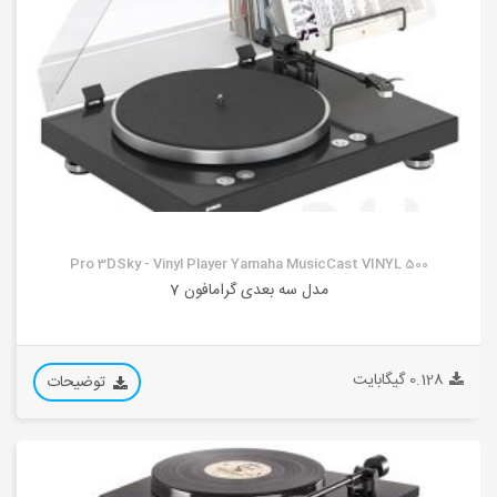
Pro 3DSky - Vinyl Player Yamaha MusicCast VINYL 500
مدل سه بعدی گرامافون 7
0.128 گیگابایت
توضیحات