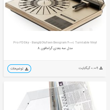
Pro 3DSky - Bang&Olufsen Beogram 400c Turntable Vinyl
مدل سه بعدی گرامافون 8
0.009 گیگابایت
توضیحات