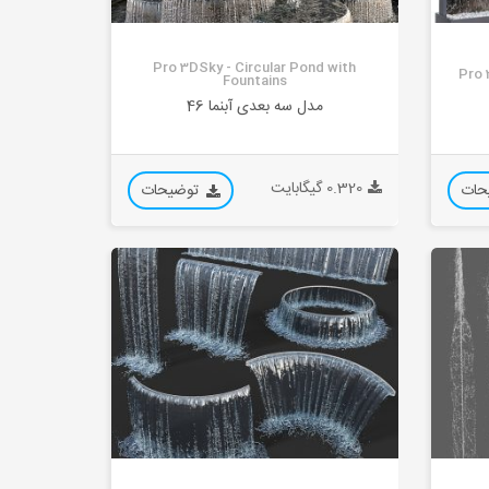
Pro 3DSky - Circular Pond with
Pro 
Fountains
مدل سه بعدی آبنما 46
0.320 گیگابایت
حات
توضیحات