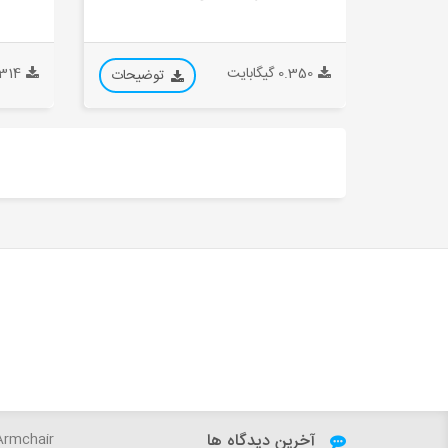
0.350 گیگابایت
0.314 گیگ
توضیحات
آخرین دیدگاه ها
ger1234:
Sky - VILLA Armchair