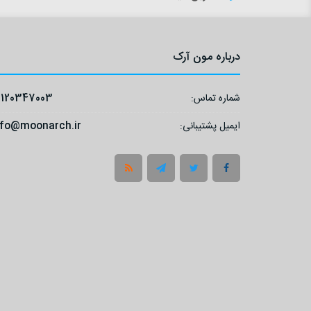
درباره مون آرک
شماره تماس:
9120347003
ایمیل پشتیبانی:
nfo@moonarch.ir