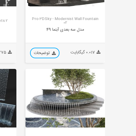
Pro 3DSky - Modernist Wall Fountain
ets 2
02
مدل سه بعدی آبنما 49
0.017 گیگابایت
0.775 گی
توضیحات