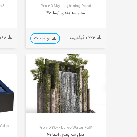
n 6
Pro 3DSky - Lightning Pond
مدل سه بعدی آبنما 45
0.223 گیگابایت
0.098 گیگ
توضیحات
Water
Pro 3DSky - Large Water Fall 2
مدل سه بعدی آبنما 41