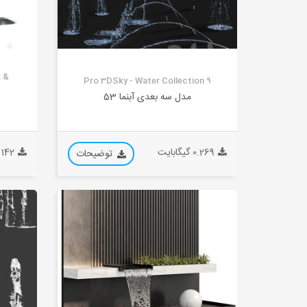
k &
Pro 3DSky - Water Collection 9
مدل سه بعدی آبنما 53
0.269 گیگابایت
0.142 گیگا
توضیحات