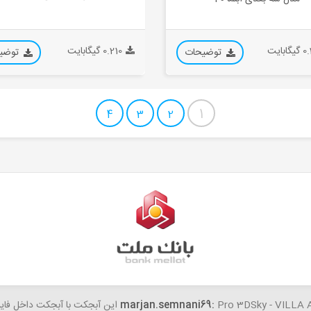
ابایت
0.210 گیگابایت
توضیحات
توضی
1
4
3
2
woundedti
Pro 3D این آبجکت با آبجکت داخل فایل مغایرت داره...
درود این نسخه 7 برای مکس 2025 هم جوابه؟...
marjan.semnani69: