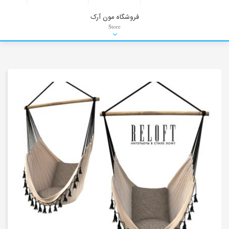
فروشگاه مون آرک
Store
HDRI
Material
PNG-PSD
Exterior Scenes
Interior Scenes
Moulding
Refrences
Stock Images
Background