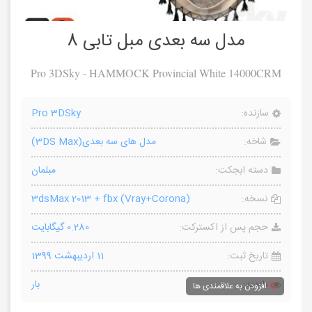
مدل سه بعدی مبل تابی 8
Pro 3DSky - HAMMOCK Provincial White 14000CRM
سازنده:
Pro 3DSky
شاخه:
مدل های سه بعدی(3DS Max)
دسته ابجکت:
مبلمان
نسخه:
3dsMax 2013 + fbx (Vray+Corona)
حجم پس از اکسترکت:
0.280 گیگابایت
تاریخ ثبت:
11 اردیبهشت 1399
بازدید:
بار
افزودن به علاقمندی ها