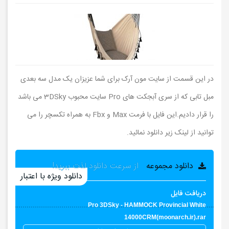
در این قسمت از سایت مون آرک برای شما عزیزان یک مدل سه بعدی
مبل تابی که از سری آبجکت های Pro سایت محبوب 3DSky می باشد
را قرار دادیم.این فایل با فرمت Max و Fbx به همراه تکسچر را می
توانید از لینک زیر دانلود نمائید.
دانلود مجموعه
از سرعت دانلود لذت ببرید!
دانلود ویژه با اعتبار
دریافت فایل
Pro 3DSky - HAMMOCK Provincial White
14000CRM(moonarch.ir).rar