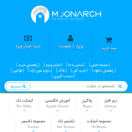
ورود / عضویت
خرید اعتبار ویژه
سبد خرید
صفحه اصلی
تماس با ما
اعتبار ویژه
راهنمای خرید
راهنمای دانلود
خرید کلی
بلاگ
درباره مون آرک
قوانین
حساب کاربری
جستجو
نرم افزار
پلاگین
آموزش انگلیسی
آبجکت تک
Pro 3DSky
English Tutorial
Plugin
Software
مجموعه آبجکت
تکسچر تک
مجموعه تکسچر
Textures
One Textures
3D Models