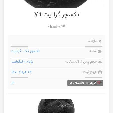
تکسچر گرانیت 79
Granite 79
سازنده:
شاخه:
تکسچر تک
.
گرانیت
حجم پس از اکسترکت:
0.075 گیگابایت
تاریخ ثبت:
29 خرداد 1400
بازدید:
بار
افزودن به علاقمندی ها