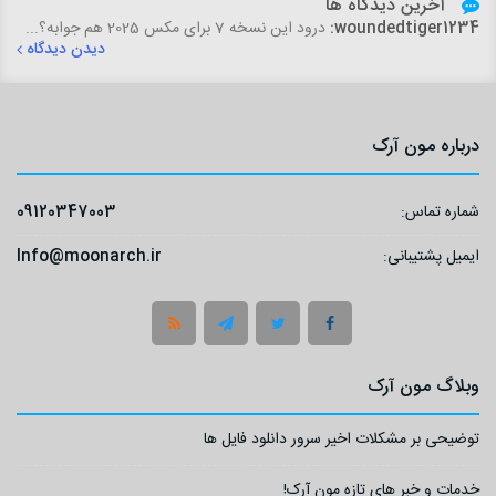
آخرین دیدگاه ها
woundedtiger1234:
درود این نسخه 7 برای مکس 2025 هم جوابه؟...
دیدن دیدگاه
درباره مون آرک
شماره تماس:
09120347003
ایمیل پشتیبانی:
Info@moonarch.ir
وبلاگ مون آرک
توضیحی بر مشکلات اخیر سرور دانلود فایل ها
خدمات و خبر های تازه مون آرک!