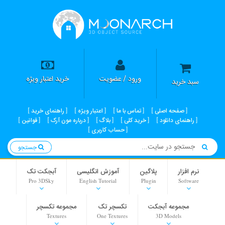
ورود / عضویت
خرید اعتبار ویژه
سبد خرید
صفحه اصلی
تماس با ما
اعتبار ویژه
راهنمای خرید
راهنمای دانلود
خرید کلی
بلاگ
درباره مون آرک
قوانین
حساب کاربری
جستجو
نرم افزار
پلاگین
آموزش انگلیسی
آبجکت تک
Pro 3DSky
English Tutorial
Plugin
Software
مجموعه آبجکت
تکسچر تک
مجموعه تکسچر
Textures
One Textures
3D Models