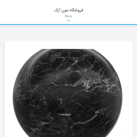
فروشگاه مون آرک
Store
HDRI
Material
PNG-PSD
Exterior Scenes
Interior Scenes
Moulding
Refrences
Stock Images
Background