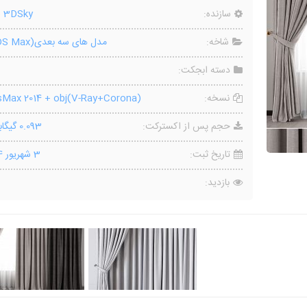
سازنده:
o 3DSky
شاخه:
مدل های سه بعدی(3DS Max)
دسته ابجکت:
نسخه:
Max 2014 + obj(V-Ray+Corona)
حجم پس از اکسترکت:
0.093 گیگابایت
تاریخ ثبت:
3 شهریور 1404
بازدید: