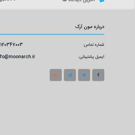
آخرین دیدگاه ها
درباره مون آرک
شماره تماس:
9120347003
ایمیل پشتیبانی:
nfo@moonarch.ir