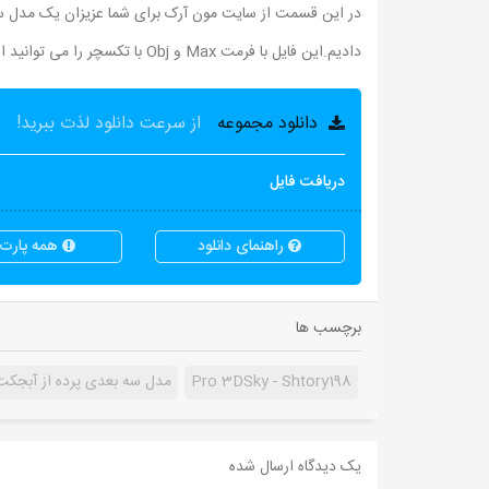
دادیم.این فایل با فرمت Max و Obj با تکسچر را می توانید از لینک زیر دانلود نمائید.
دانلود مجموعه
از سرعت دانلود لذت ببرید!
دریافت فایل
راهنمای دانلود
همه پارت ه
برچسب ها
Pro 3DSky - Shtory198
مدل سه بعدی پرده از آبجکت های ky
یک دیدگاه ارسال شده