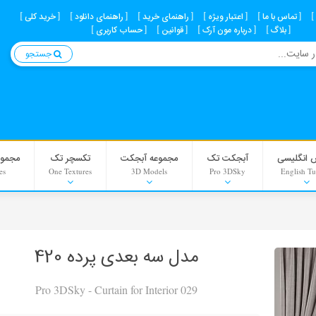
تماس با ما
اعتبار ویژه
راهنمای خرید
راهنمای دانلود
خرید کلی
بلاگ
درباره مون آرک
قوانین
حساب کاربری
جستجو
 انگلیسی
آبجکت تک
مجموعه آبجکت
تکسچر تک
مجموع
es
One Textures
3D Models
Pro 3DSky
English Tu
Interior Scenes
Material
مدل سه بعدی پرده 420
Background
Pro 3DSky - Curtain for Interior 029