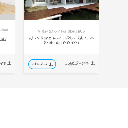
tchup
V-Ray 5.10.03 For SketchUp
دانلود رایگان پلاگین V-Ray 5.10.03 برای
SketchUp 2017-2021
1
0.634 گیگابایت
0.034 گیگ
توضیحات