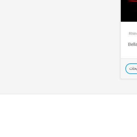
Rhin
 Bella Render
حات