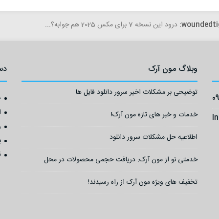
woundedti
درود این نسخه 7 برای مکس 2025 هم جوابه؟...
وبلاگ مون آرک
دس
توضیحی بر مشکلات اخیر سرور دانلود فایل ها
0
ص
ا
خدمات و خبر های تازه مون آرک!
I
ر
اطلاعیه حل مشکلات سرور دانلود
ب
ق
خدمتی نو از مون آرک: دریافت حجمی محصولات در محل
تخفیف های ویژه مون آرک از راه رسیدند!