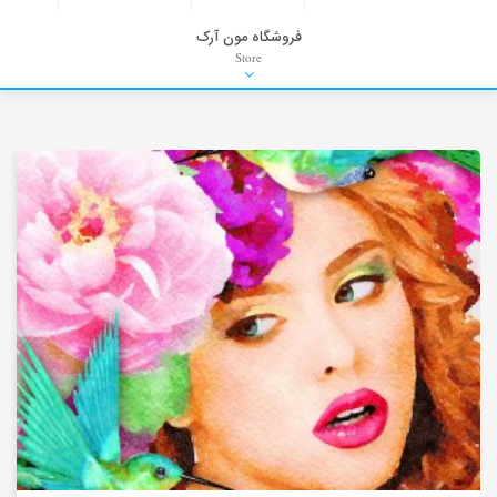
فروشگاه مون آرک
Store
HDRI
Material
PNG-PSD
Exterior Scenes
Interior Scenes
Moulding
Refrences
Stock Images
Background