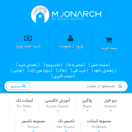
ورود / عضویت
خرید اعتبار ویژه
سبد خرید
صفحه اصلی
تماس با ما
اعتبار ویژه
راهنمای خرید
راهنمای دانلود
خرید کلی
بلاگ
درباره مون آرک
قوانین
حساب کاربری
جستجو
نرم افزار
پلاگین
آموزش انگلیسی
آبجکت تک
Pro 3DSky
English Tutorial
Plugin
Software
مجموعه آبجکت
تکسچر تک
مجموعه تکسچر
Textures
One Textures
3D Models