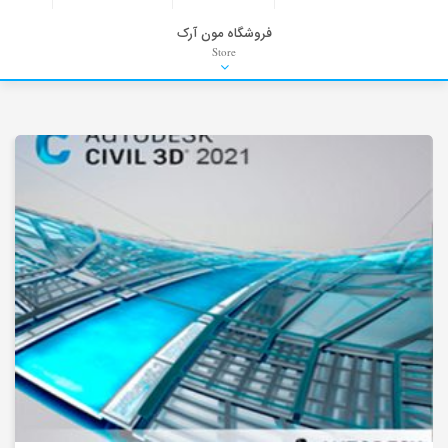
فروشگاه مون آرک
Store
HDRI
Material
PNG-PSD
Exterior Scenes
Interior Scenes
Moulding
Refrences
Stock Images
Background