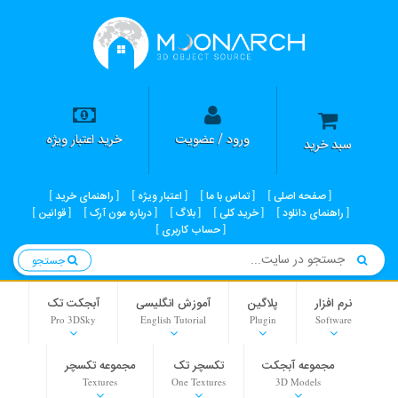
ورود / عضویت
خرید اعتبار ویژه
سبد خرید
صفحه اصلی
تماس با ما
اعتبار ویژه
راهنمای خرید
راهنمای دانلود
خرید کلی
بلاگ
درباره مون آرک
قوانین
حساب کاربری
جستجو
نرم افزار
پلاگین
آموزش انگلیسی
آبجکت تک
Pro 3DSky
English Tutorial
Plugin
Software
مجموعه آبجکت
تکسچر تک
مجموعه تکسچر
Textures
One Textures
3D Models