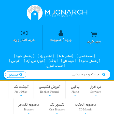
ورود / عضویت
خرید اعتبار ویژه
سبد خرید
صفحه اصلی
تماس با ما
اعتبار ویژه
راهنمای خرید
راهنمای دانلود
خرید کلی
بلاگ
درباره مون آرک
قوانین
حساب کاربری
جستجو
نرم افزار
پلاگین
آموزش انگلیسی
آبجکت تک
Pro 3DSky
English Tutorial
Plugin
Software
مجموعه آبجکت
تکسچر تک
مجموعه تکسچر
Textures
One Textures
3D Models