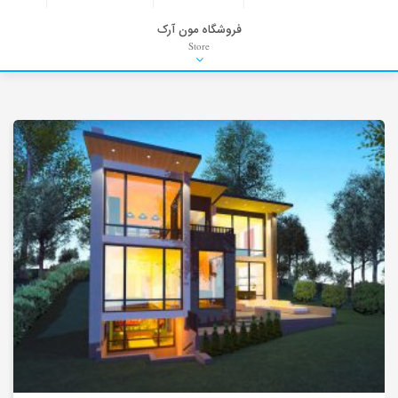
فروشگاه مون آرک
Store
HDRI
Material
PNG-PSD
Exterior Scenes
Interior Scenes
Moulding
Refrences
Stock Images
Background