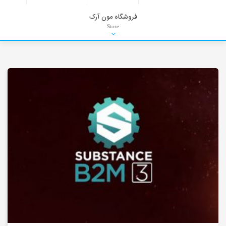
فروشگاه مون آرک
Store
HDRI
Material
PNG-PSD
Exterior Scenes
Interior Scenes
Moulding
Refrences
Stock Images
Background