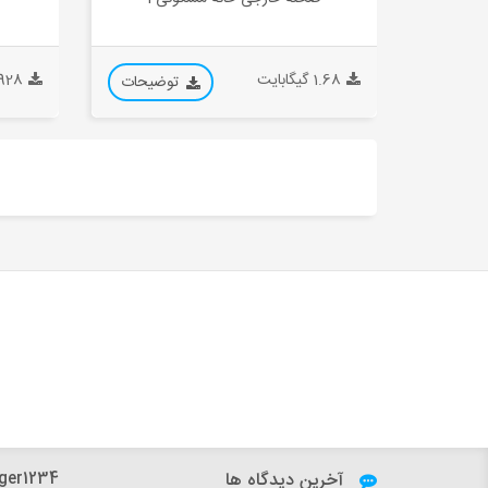
1.68 گیگابایت
0.928 گیگ
توضیحات
آخرین دیدگاه ها
h.dfard:
ger1234: