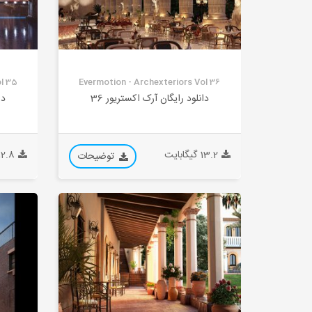
l 35
Evermotion - Archexteriors Vol 36
دانلود رایگان آرک اکستریور 36
دا
13.2 گیگابایت
12.8 گیگابا
توضیحات