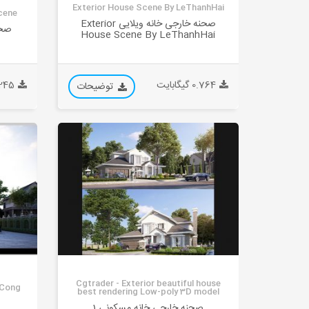
Exterior House Scene By LeThanhHai
cene
صحنه خارجی خانه ویلایی Exterior
صحن
House Scene By LeThanhHai
0.764 گیگابایت
0.245 گیگ
توضیحات
Cgtrader - Exterior beautiful house
nCong
best rendering Low-poly 3D model
صحنه خارجی خانه مسکونی 1