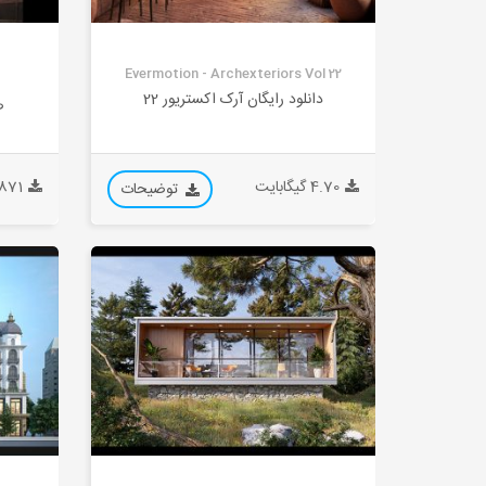
Evermotion - Archexteriors Vol 22
دانلود رایگان آرک اکستریور 22
ص
4.70 گیگابایت
0.871 گیگ
توضیحات