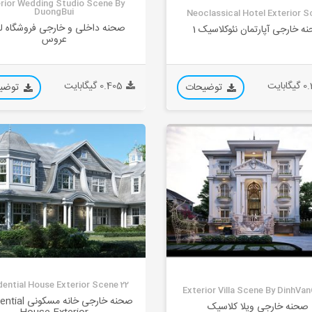
erior Wedding Studio Scene By
DuongBui
Neoclassical Hotel Exterior S
صحنه داخلی و خارجی فروشگاه ل
ه خارجی آپارتمان نئوکلاسیک 1
عروس
ابایت
0.405 گیگابایت
توضیحات
توضی
dential House Exterior Scene 22
Exterior Villa Scene By DinhVa
صحنه خارجی خانه م
صحنه خارجی ویلا کلاسیک