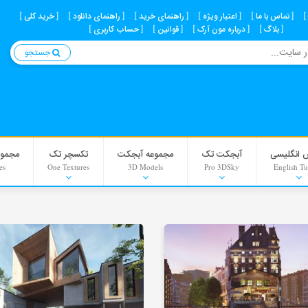
تماس با ما
اعتبار ویژه
راهنمای خرید
راهنمای دانلود
خرید کلی
بلاگ
درباره مون آرک
قوانین
حساب کاربری
جستجو
 انگلیسی
آبجکت تک
مجموعه آبجکت
تکسچر تک
مجموع
es
One Textures
3D Models
Pro 3DSky
English Tu
Interior Scenes
Material
Background