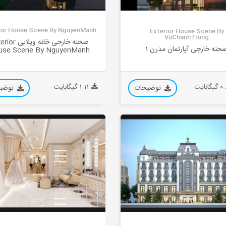
ior House Scene By NguyenManh
Exterior House Scene By
VuChanhTrung
صحنه خارجی خانه ویل
حنه خارجی آپارتمان مدرن 1
use Scene By NguyenManh
ابایت
1.11 گیگابایت
توضیحات
توضی