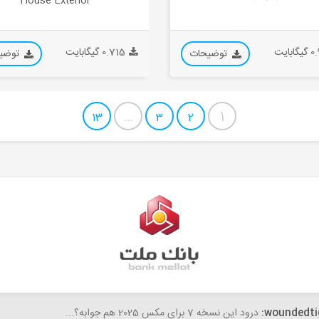
House Exterior
ابایت
0.715 گیگابایت
توضیحات
توضی
…
1
13
3
2
fateme
woundedti
درود این نسخه 7 برای مکس 2025 هم جوابه؟...
سلام،خسته نباشید. با تشکر از سایت خوب و آبجکت های رئالی که میگذا