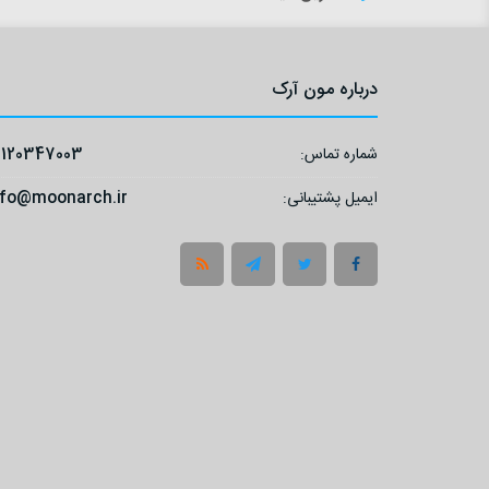
درباره مون آرک
شماره تماس:
9120347003
ایمیل پشتیبانی:
nfo@moonarch.ir