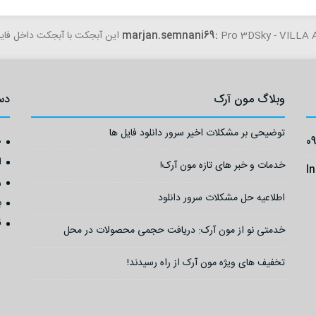
Pro 3D این آبجکت با آبجکت داخل فایل مغایرت داره...
marjan.semnani69:
وبلاگ مون آرک
دس
توضیحی بر مشکلات اخیر سرور دانلود فایل ها
0
ص
ا
خدمات و خبر های تازه مون آرک!
I
ر
اطلاعیه حل مشکلات سرور دانلود
ب
ق
خدمتی نو از مون آرک: دریافت حجمی محصولات در محل
تخفیف های ویژه مون آرک از راه رسیدند!