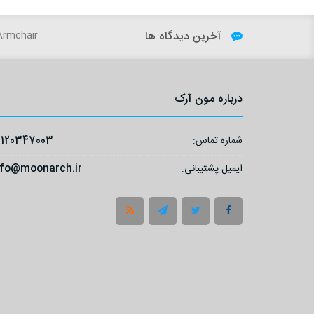
آخرین دیدگاه ها
Sky - VILLA Armchair
درباره مون آرک
شماره تماس:
9120347003
ایمیل پشتیبانی:
nfo@moonarch.ir