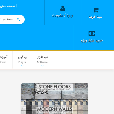
صفحه اصلی
ورود / عضویت
سبد خرید
خرید اعتبار ویژه
نرم افزار
پلاگین
آموزش
torial
Plugin
Software