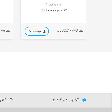
Plastic 003
تکسچر پلاستیک 3
0.276 گیگابایت
0.335 گی
توضیحات
آخرین دیدگاه ها
ger1234: