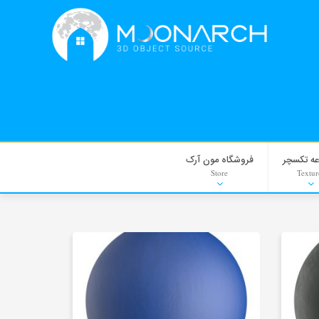
ه تکسچر
فروشگاه مون آرک
Store
Textur
Moulding
PNG-PSD
Exterior Scenes
HDRI
Refrences
Stock Images