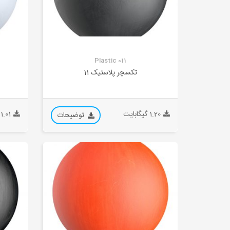
Plastic 011
تکسچر پلاستیک 11
1.20 گیگابایت
1.01 گیگابایت
توضیحات