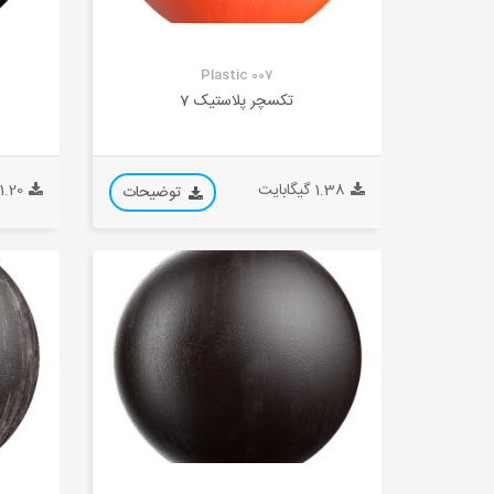
Plastic 007
تکسچر پلاستیک 7
1.38 گیگابایت
1.20 گیگابایت
توضیحات