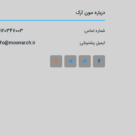
درباره مون آرک
شماره تماس:
9120347003
ایمیل پشتیبانی:
nfo@moonarch.ir