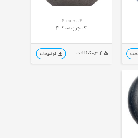
Plastic 004
تکسچر پلاستیک 4
0.314 گیگابایت
حات
توضیحات