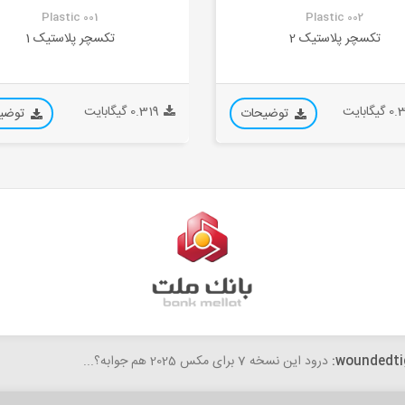
Plastic 001
Plastic 002
تکسچر پلاستیک 2
تکسچر پلاستیک 1
گابایت
0.319 گیگابایت
توضیحات
توضی
woundedti
درود این نسخه 7 برای مکس 2025 هم جوابه؟...