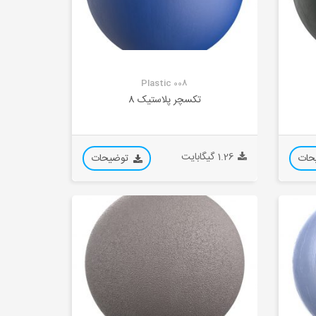
Plastic 008
تکسچر پلاستیک 8
1.26 گیگابایت
حات
توضیحات