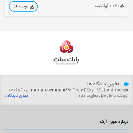
0.071 گیگابایت
توضیحات
آخرین دیدگاه ها
marjan.semnani69:
Pro 3DSky - VILLA Armchair این آبجکت با
آبجکت داخل فایل مغایرت داره...
دیدن دیدگاه
درباره مون آرک