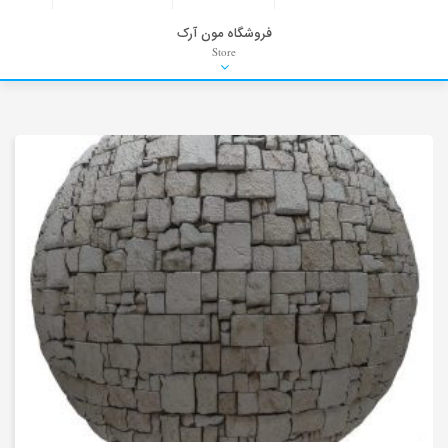
فروشگاه مون آرک
Store
HDRI
Material
PNG-PSD
Exterior Scenes
Interior Scenes
Moulding
Refrences
Stock Images
Background