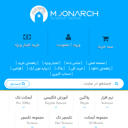
ورود / عضویت
خرید اعتبار ویژه
سبد خرید
صفحه اصلی
تماس با ما
اعتبار ویژه
راهنمای خرید
راهنمای دانلود
خرید کلی
بلاگ
درباره مون آرک
قوانین
حساب کاربری
جستجو
نرم افزار
پلاگین
آموزش انگلیسی
آبجکت تک
Pro 3DSky
English Tutorial
Plugin
Software
مجموعه آبجکت
تکسچر تک
مجموعه تکسچر
Textures
One Textures
3D Models