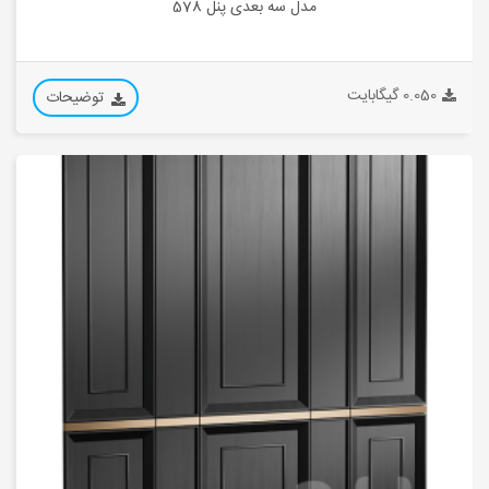
مدل سه بعدی پنل 578
0.050 گیگابایت
توضیحات