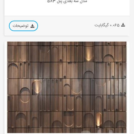
مدل سه بعدی پنل 583
0.065 گیگابایت
توضیحات