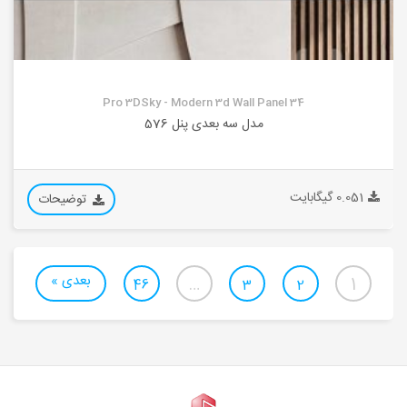
Pro 3DSky - Modern 3d Wall Panel 34
مدل سه بعدی پنل 576
0.051 گیگابایت
توضیحات
بعدی »
…
1
46
3
2