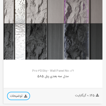
Pro 3DSky - Wall Panel No 019
مدل سه بعدی پنل 585
0.145 گیگابایت
توضیحات