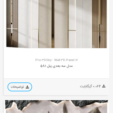
Pro 3DSky - Wall 3D Panel 12
مدل سه بعدی پنل 581
0.064 گیگابایت
توضیحات