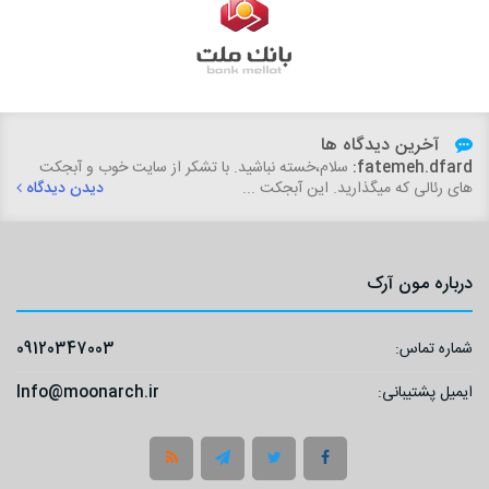
آخرین دیدگاه ها
fatemeh.dfard:
سلام،خسته نباشید. با تشکر از سایت خوب و آبجکت
های رئالی که میگذارید. این آبجکت ...
دیدن دیدگاه
درباره مون آرک
شماره تماس:
09120347003
ایمیل پشتیبانی:
Info@moonarch.ir