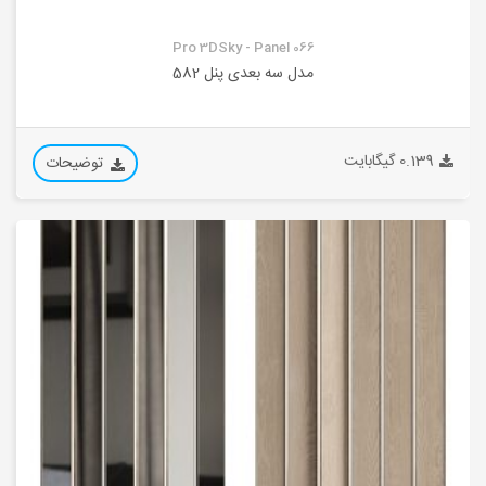
Pro 3DSky - Panel 066
مدل سه بعدی پنل 582
0.139 گیگابایت
توضیحات