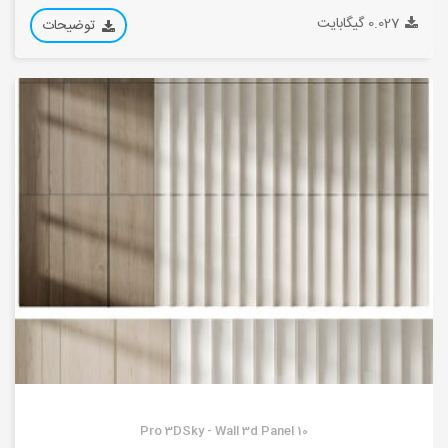
0.027 گیگابایت
توضیحات
Pro 3DSky - Wall 3d Panel 10