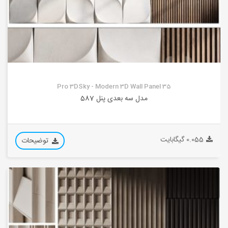
Pro 3DSky - Modern 3D Wall Panel 35
مدل سه بعدی پنل 587
0.055 گیگابایت
توضیحات