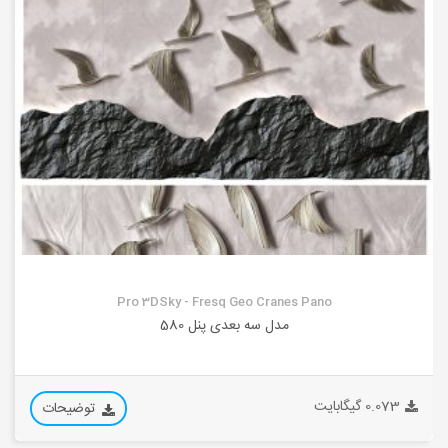
Pro 3DSky - Fresq Geo Cranes Pano
مدل سه بعدی پنل 580
0.073 گیگابایت
توضیحات