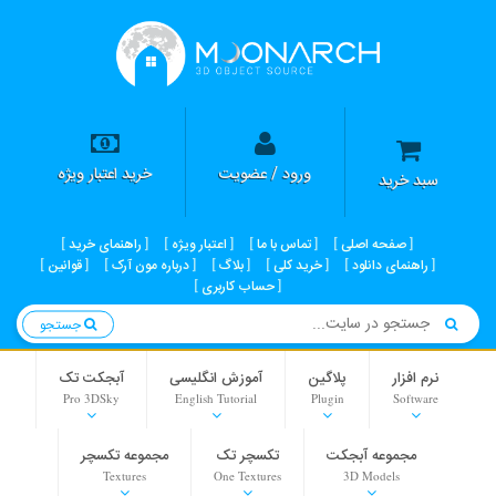
ورود / عضویت
خرید اعتبار ویژه
سبد خرید
صفحه اصلی
تماس با ما
اعتبار ویژه
راهنمای خرید
راهنمای دانلود
خرید کلی
بلاگ
درباره مون آرک
قوانین
حساب کاربری
جستجو
نرم افزار
پلاگین
آموزش انگلیسی
آبجکت تک
Pro 3DSky
English Tutorial
Plugin
Software
مجموعه آبجکت
تکسچر تک
مجموعه تکسچر
Textures
One Textures
3D Models