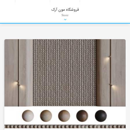
فروشگاه مون آرک
Store
HDRI
Material
PNG-PSD
Exterior Scenes
Interior Scenes
Moulding
Refrences
Stock Images
Background