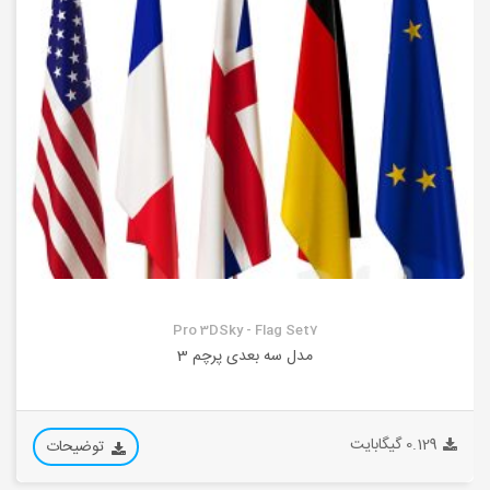
Pro 3DSky - Flag Set7
مدل سه بعدی پرچم 3
0.129 گیگابایت
توضیحات