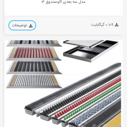
مدل سه بعدی گاوصندوق 3
0.109 گیگابایت
توضیحات