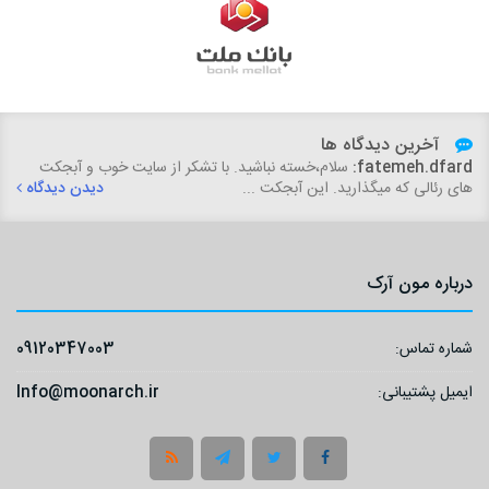
آخرین دیدگاه ها
fatemeh.dfard:
سلام،خسته نباشید. با تشکر از سایت خوب و آبجکت
های رئالی که میگذارید. این آبجکت ...
دیدن دیدگاه
درباره مون آرک
شماره تماس:
09120347003
ایمیل پشتیبانی:
Info@moonarch.ir