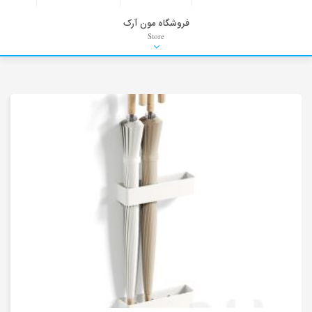
فروشگاه مون آرک
Store
HDRI
Material
PNG-PSD
Exterior Scenes
Interior Scenes
Moulding
Refrences
Stock Images
Background