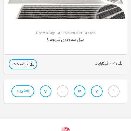
Pro 3DSky - Aluminum Dirt Grates
مدل سه بعدی دریچه 9
0.011 گیگابایت
توضیحات
بعدی »
…
1
7
3
2