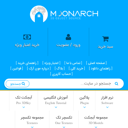
ورود / عضویت
خرید اعتبار ویژه
سبد خرید
صفحه اصلی
تماس با ما
اعتبار ویژه
راهنمای خرید
راهنمای دانلود
خرید کلی
بلاگ
درباره مون آرک
قوانین
حساب کاربری
جستجو
نرم افزار
پلاگین
آموزش انگلیسی
آبجکت تک
Pro 3DSky
English Tutorial
Plugin
Software
مجموعه آبجکت
تکسچر تک
مجموعه تکسچر
Textures
One Textures
3D Models