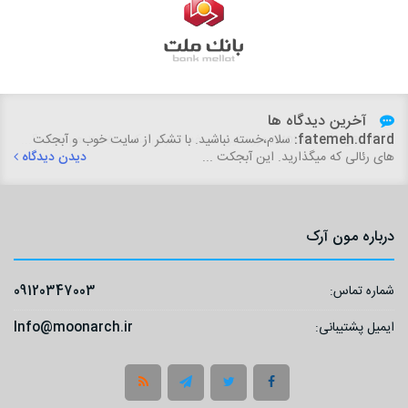
آخرین دیدگاه ها
fatemeh.dfard:
سلام،خسته نباشید. با تشکر از سایت خوب و آبجکت
های رئالی که میگذارید. این آبجکت ...
دیدن دیدگاه
درباره مون آرک
شماره تماس:
09120347003
ایمیل پشتیبانی:
Info@moonarch.ir