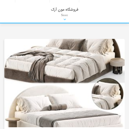
فروشگاه مون آرک
Store
HDRI
Material
PNG-PSD
Exterior Scenes
Interior Scenes
Moulding
Refrences
Stock Images
Background