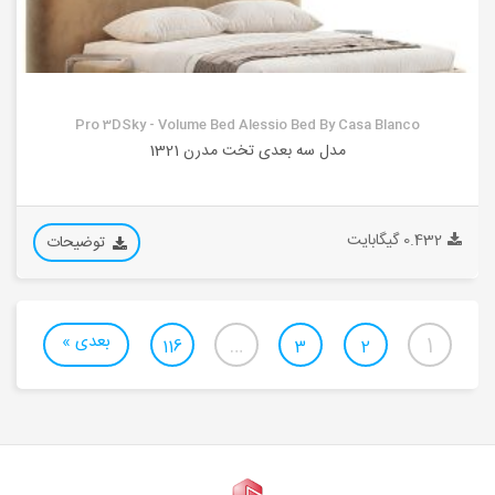
Pro 3DSky - Volume Bed Alessio Bed By Casa Blanco
مدل سه بعدی تخت مدرن 1321
0.432 گیگابایت
توضیحات
بعدی »
…
1
116
3
2