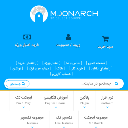
ورود / عضویت
خرید اعتبار ویژه
سبد خرید
صفحه اصلی
تماس با ما
اعتبار ویژه
راهنمای خرید
راهنمای دانلود
خرید کلی
بلاگ
درباره مون آرک
قوانین
حساب کاربری
جستجو
نرم افزار
پلاگین
آموزش انگلیسی
آبجکت تک
Pro 3DSky
English Tutorial
Plugin
Software
مجموعه آبجکت
تکسچر تک
مجموعه تکسچر
Textures
One Textures
3D Models