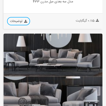
مدل سه بعدی مبل مدرن 433
0.115 گیگابایت
توضیحات