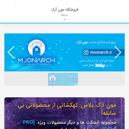
فروشگاه مون آرک
Store
HDRI
Material
PNG-PSD
Exterior Scenes
Interior Scenes
Moulding
Refrences
Stock Images
Background
مون آرک پلاس: کهکشانی از محصولاتی بی
سابقه!
مجموعه آبجکت ها و دیگر محصولات ویژه
[PRO