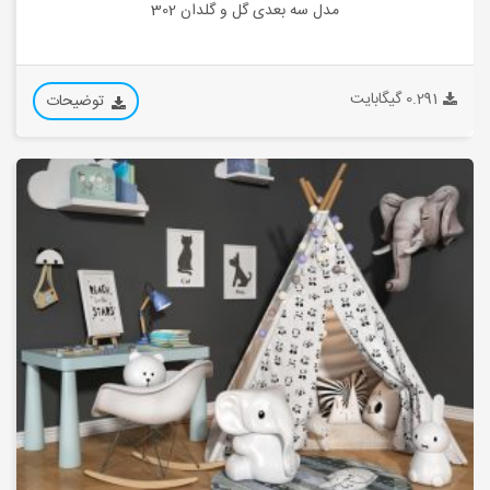
مدل سه بعدی گل و گلدان 302
0.291 گیگابایت
توضیحات