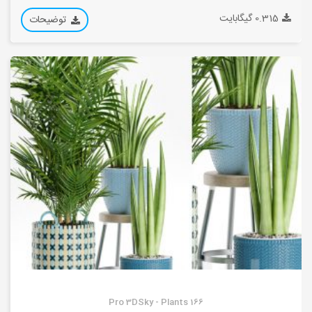
0.315 گیگابایت
توضیحات
Pro 3DSky - Plants 166