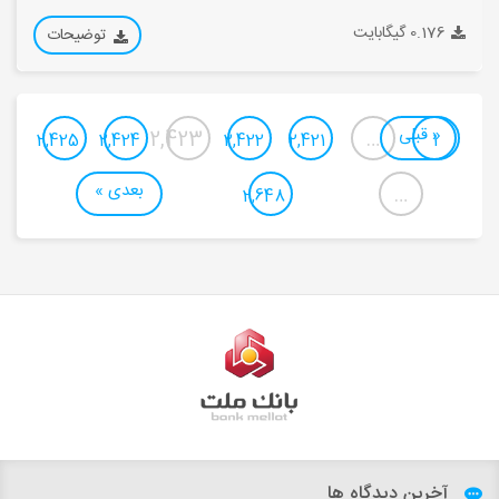
0.176 گیگابایت
توضیحات
« قبلی
2,423
…
2,425
2,424
2,422
2,421
1
بعدی »
…
2,648
آخرین دیدگاه ها