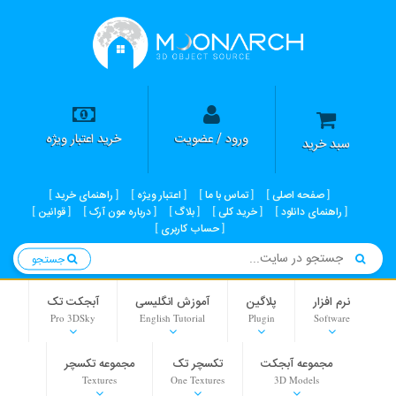
ورود / عضویت
خرید اعتبار ویژه
سبد خرید
صفحه اصلی
تماس با ما
اعتبار ویژه
راهنمای خرید
راهنمای دانلود
خرید کلی
بلاگ
درباره مون آرک
قوانین
حساب کاربری
جستجو
نرم افزار
پلاگین
آموزش انگلیسی
آبجکت تک
Pro 3DSky
English Tutorial
Plugin
Software
مجموعه آبجکت
تکسچر تک
مجموعه تکسچر
Textures
One Textures
3D Models