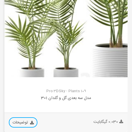
Pro 3DSky - Plants 109
مدل سه بعدی گل و گلدان 301
0.030 گیگابایت
توضیحات